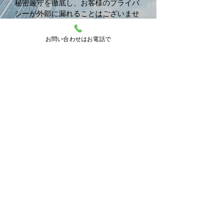
秘密厳守を徹底し、お客様のプライバ
シーが外部に漏れることはございませ
ん
​。
事実解明に年中無休・２４時間、昼夜
お問い合わせはお電話で
問わず行動致します。
調査エリア
調査エリア
東京２３区全域・多摩エリア全域
千代田区 中央区 港区 品川区 目
黒区 大田区 新宿区 渋谷区 世田
谷区 杉並区 中野区 練馬区 板橋
区 北区 豊島区 文京区 足立区