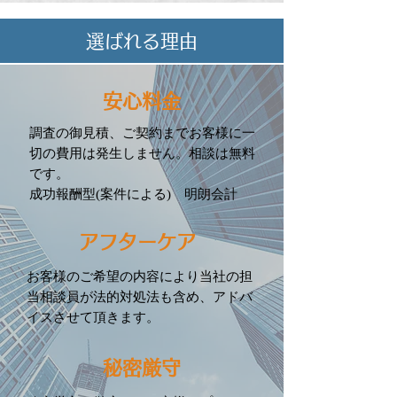
選ばれる理由
安心料金
調査の御見積、ご契約までお客様に一
切の費用は発生しません。相談は無料
です。
成功報酬型(案件による) 明朗会計
アフターケア
お客様のご希望の内容により当社の担
当相談員が法的対処法も含め、アドバ
イスさせて頂きます。
秘密厳守